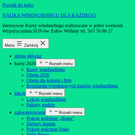
Przejdź do treści
NAUKA WINDSURFINGU DLA KAŻDEGO
intensywne Kursy windsurfingu realizowane w jeden weekend.
Wypożyczalnia SUP-ów Zalew Wiślany tel. 503 76 86 27
Menu
Zamknij
strona główna
kursy 2026
Rozwiń menu
Kursy windsurfingu
Oferta 2026
Oferta dla kolonii i firm
Regulamin tygodniowych kursów windsurfingu
lekcje
Rozwiń menu
Lekcje windsurfingu
Pakiety godzin
zakwaterowanie
Rozwiń menu
Pokoje gościnne „Beata”
Zielony domek
Pokoje gościnne Daks
Willa Bryza