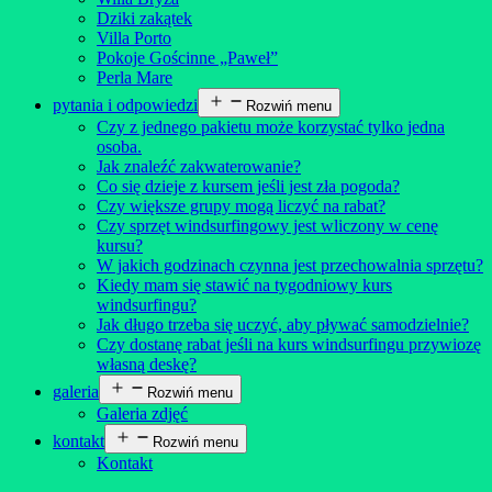
Dziki zakątek
Villa Porto
Pokoje Gościnne „Paweł”
Perla Mare
pytania i odpowiedzi
Rozwiń menu
Czy z jednego pakietu może korzystać tylko jedna
osoba.
Jak znaleźć zakwaterowanie?
Co się dzieje z kursem jeśli jest zła pogoda?
Czy większe grupy mogą liczyć na rabat?
Czy sprzęt windsurfingowy jest wliczony w cenę
kursu?
W jakich godzinach czynna jest przechowalnia sprzętu?
Kiedy mam się stawić na tygodniowy kurs
windsurfingu?
Jak długo trzeba się uczyć, aby pływać samodzielnie?
Czy dostanę rabat jeśli na kurs windsurfingu przywiozę
własną deskę?
galeria
Rozwiń menu
Galeria zdjęć
kontakt
Rozwiń menu
Kontakt