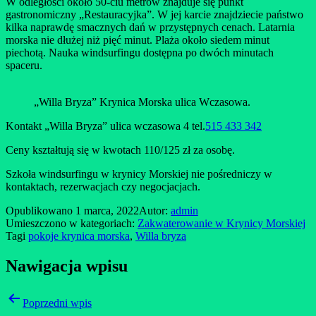
W odległości około 50-ciu metrów znajduje się punkt
gastronomiczny „Restauracyjka”. W jej karcie znajdziecie państwo
kilka naprawdę smacznych dań w przystępnych cenach. Latarnia
morska nie dłużej niż pięć minut. Plaża około siedem minut
piechotą. Nauka windsurfingu dostępna po dwóch minutach
spaceru.
„Willa Bryza” Krynica Morska ulica Wczasowa.
Kontakt „Willa Bryza” ulica wczasowa 4 tel.
515 433 342
Ceny kształtują się w kwotach 110/125 zł za osobę.
Szkoła windsurfingu w krynicy Morskiej nie pośredniczy w
kontaktach, rezerwacjach czy negocjacjach.
Opublikowano
1 marca, 2022
Autor:
admin
Umieszczono w kategoriach:
Zakwaterowanie w Krynicy Morskiej
Tagi
pokoje krynica morska
,
Willa bryza
Nawigacja wpisu
Poprzedni wpis