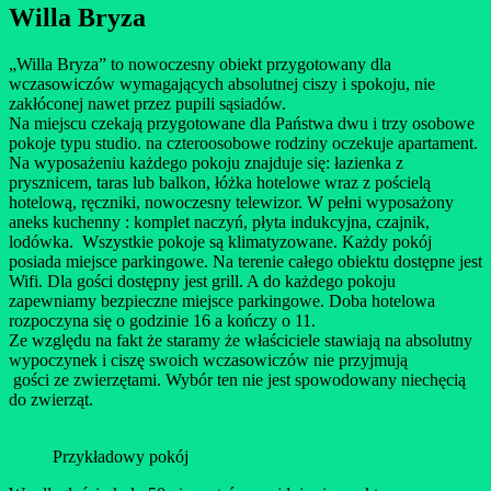
Willa Bryza
„Willa Bryza” to nowoczesny obiekt przygotowany dla
wczasowiczów wymagających absolutnej ciszy i spokoju, nie
zakłóconej nawet przez pupili sąsiadów.
Na miejscu czekają przygotowane dla Państwa dwu i trzy osobowe
pokoje typu studio. na czteroosobowe rodziny oczekuje apartament.
Na wyposażeniu każdego pokoju znajduje się: łazienka z
prysznicem, taras lub balkon, łóżka hotelowe wraz z pościelą
hotelową, ręczniki, nowoczesny telewizor. W pełni wyposażony
aneks kuchenny : komplet naczyń, płyta indukcyjna, czajnik,
lodówka. Wszystkie pokoje są klimatyzowane. Każdy pokój
posiada miejsce parkingowe. Na terenie całego obiektu dostępne jest
Wifi. Dla gości dostępny jest grill. A do każdego pokoju
zapewniamy bezpieczne miejsce parkingowe. Doba hotelowa
rozpoczyna się o godzinie 16 a kończy o 11.
Ze względu na fakt że staramy że właściciele stawiają na absolutny
wypoczynek i ciszę swoich wczasowiczów nie przyjmują
gości ze zwierzętami. Wybór ten nie jest spowodowany niechęcią
do zwierząt.
Przykładowy pokój