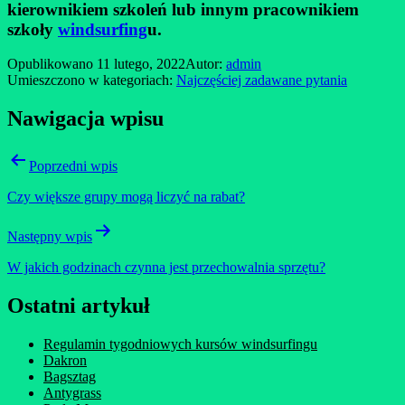
kierownikiem szkoleń lub innym pracownikiem
szkoły
windsurfing
u.
Opublikowano
11 lutego, 2022
Autor:
admin
Umieszczono w kategoriach:
Najczęściej zadawane pytania
Nawigacja wpisu
Poprzedni wpis
Czy większe grupy mogą liczyć na rabat?
Następny wpis
W jakich godzinach czynna jest przechowalnia sprzętu?
Ostatni artykuł
Regulamin tygodniowych kursów windsurfingu
Dakron
Bagsztag
Antygrass