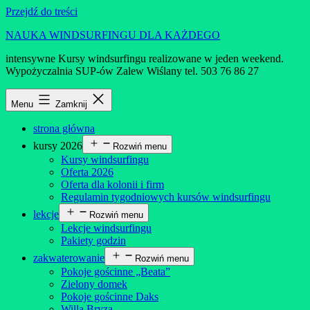
Przejdź do treści
NAUKA WINDSURFINGU DLA KAŻDEGO
intensywne Kursy windsurfingu realizowane w jeden weekend.
Wypożyczalnia SUP-ów Zalew Wiślany tel. 503 76 86 27
Menu
Zamknij
strona główna
kursy 2026
Rozwiń menu
Kursy windsurfingu
Oferta 2026
Oferta dla kolonii i firm
Regulamin tygodniowych kursów windsurfingu
lekcje
Rozwiń menu
Lekcje windsurfingu
Pakiety godzin
zakwaterowanie
Rozwiń menu
Pokoje gościnne „Beata”
Zielony domek
Pokoje gościnne Daks
Willa Bryza