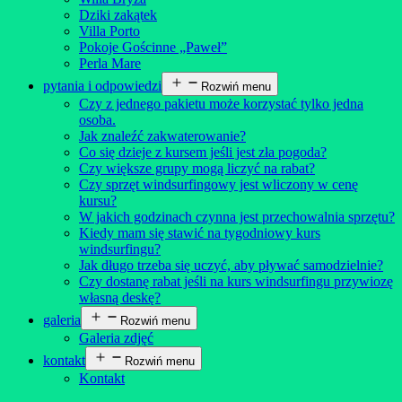
Dziki zakątek
Villa Porto
Pokoje Gościnne „Paweł”
Perla Mare
pytania i odpowiedzi
Rozwiń menu
Czy z jednego pakietu może korzystać tylko jedna
osoba.
Jak znaleźć zakwaterowanie?
Co się dzieje z kursem jeśli jest zła pogoda?
Czy większe grupy mogą liczyć na rabat?
Czy sprzęt windsurfingowy jest wliczony w cenę
kursu?
W jakich godzinach czynna jest przechowalnia sprzętu?
Kiedy mam się stawić na tygodniowy kurs
windsurfingu?
Jak długo trzeba się uczyć, aby pływać samodzielnie?
Czy dostanę rabat jeśli na kurs windsurfingu przywiozę
własną deskę?
galeria
Rozwiń menu
Galeria zdjęć
kontakt
Rozwiń menu
Kontakt